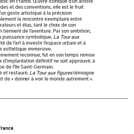
lic en France. Œuvre iconique d’un artiste
des et des conventions, elle est le fruit
un geste artistique à la précision
alement la rencontre exemplaire entre
trateurs et élus, tant le choix de son
n tiennent de l’aventure. Par son ambition,
sa puissance symbolique,
La Tour aux
é de l’art à investir l’espace urbain et à
ce esthétique immersive.
leinement reconnue, fut en son temps remise
 d’implantation définitif ne soit approuvé, à
e de l’île Saint-Germain.
 et restauré,
La Tour aux figures
témoigne
et de « donner à voir le monde autrement ».
France