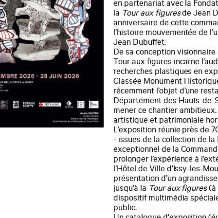
en partenariat avec la Fonda
la
Tour aux figures
de Jean D
anniversaire de cette comman
l’histoire mouvementée de l
Jean Dubuffet.
De sa conception visionnaire à
Tour aux figures incarne l’aud
recherches plastiques en ex
Classée Monument Historique 
récemment l’objet d’une rest
Département des Hauts-de-Se
mener ce chantier ambitieux. 
artistique et patrimoniale h
L’exposition réunie près de 
- issues de la collection de l
exceptionnel de la Commander
prolonger l’expérience à l’ex
l’Hôtel de Ville d’Issy-les-Mo
présentation d’un agrandiss
jusqu’à la
Tour aux figures
(à 
dispositif multimédia spécial
public.