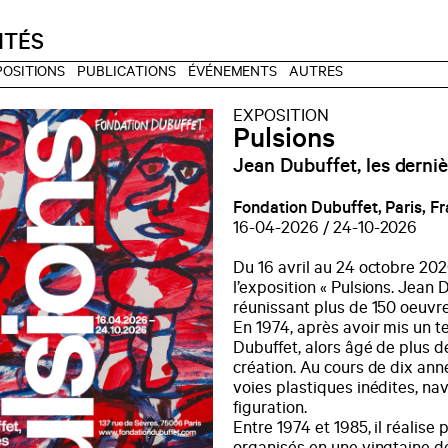
ITÉS
POSITIONS
PUBLICATIONS
ÉVÉNEMENTS
AUTRES
EXPOSITION
Pulsions
Jean Dubuffet, les derni
Fondation Dubuffet, Paris, F
16-04-2026 / 24-10-2026
Du 16 avril au 24 octobre 20
l’exposition « Pulsions. Jean 
réunissant plus de 150 oeuvre
En 1974, après avoir mis un 
Dubuffet, alors âgé de plus 
création. Au cours de dix ann
voies plastiques inédites, na
figuration.
Entre 1974 et 1985, il réalise