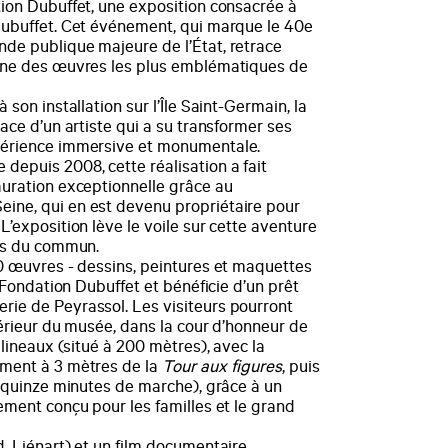
tion Dubuffet, une exposition consacrée à
ubuffet. Cet événement, qui marque le 40e
de publique majeure de l’État, retrace
’une des œuvres les plus emblématiques de
 son installation sur l’Île Saint-Germain, la
ace d’un artiste qui a su transformer ses
périence immersive et monumentale.
depuis 2008, cette réalisation a fait
auration exceptionnelle grâce au
ine, qui en est devenu propriétaire pour
L’exposition lève le voile sur cette aventure
ors du commun.
70 œuvres - dessins, peintures et maquettes
a Fondation Dubuffet et bénéficie d’un prêt
ie de Peyrassol. Les visiteurs pourront
térieur du musée, dans la cour d’honneur de
ulineaux (situé à 200 mètres), avec la
ement à 3 mètres de la
Tour aux figures
, puis
quinze minutes de marche), grâce à un
ement conçu pour les familles et le grand