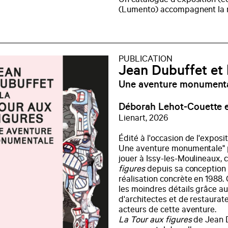
Un catalogue d'exposition (éd
(Lumento) accompagnent la 
PUBLICATION
Jean Dubuffet et 
Une aventure monument
Déborah Lehot-Couette e
Lienart, 2026
Édité à l'occasion de l'exposi
Une aventure monumentale" p
jouer à Issy-les-Moulineaux, c
figures
depuis sa conception 
réalisation concrète en 1988
les moindres détails grâce aux
d'architectes et de restaura
acteurs de cette aventure.
La Tour aux figures
de Jean D