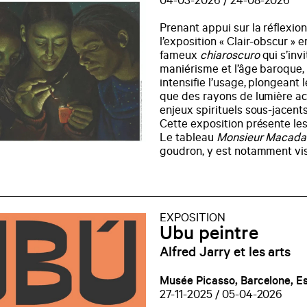
04-03-2026 / 24-08-2026
Prenant appui sur la réflexio
l’exposition « Clair-obscur » 
fameux
chiaroscuro
qui s’invi
maniérisme et l’âge baroque,
intensifie l’usage, plongeant 
que des rayons de lumière ac
enjeux spirituels sous-jacents
Cette exposition présente les
Le tableau
Monsieur Macad
goudron, y est notamment vis
EXPOSITION
Ubu peintre
Alfred Jarry et les arts
Musée Picasso, Barcelone, 
27-11-2025 / 05-04-2026