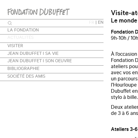
Visite-at
Le monde 
FR
|
EN
LA FONDATION
Fondation D
ACTUALITÉS
9h-10h / 10
VISITER
JEAN DUBUFFET I SA VIE
À l’occasion
Fondation Du
JEAN DUBUFFET I SON OEUVRE
ateliers pou
BIBLIOGRAPHIE
avec vos en
SOCIÉTÉ DES AMIS
un parcours 
l’Hourloupe 
Dubuffet en 
stylo à bille.
Deux atelier
de 3 à 6 ans
Ateliers 3-6