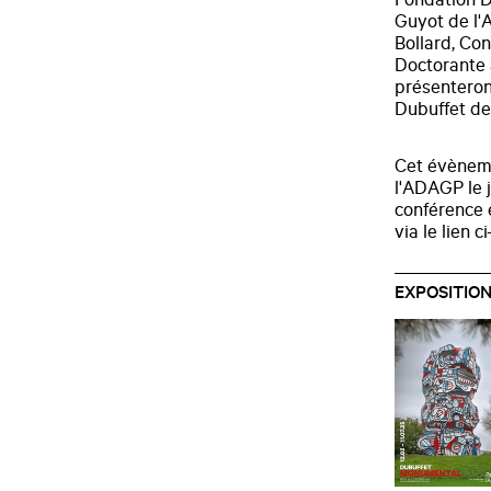
Fondation Du
Guyot de l'A
Bollard, Co
Doctorante à
présenteront
Dubuffet dep
Cet évèneme
l'ADAGP le j
conférence 
via le lien c
EXPOSITIO