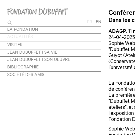
Conféren
Dans les c
FR
|
EN
LA FONDATION
ADAGP, 11 r
ACTUALITÉS
24-04-2025 
Sophie Webe
VISITER
"Dubuffet M
JEAN DUBUFFET I SA VIE
Guyot (Atel
JEAN DUBUFFET I SON OEUVRE
(Conservate
BIBLIOGRAPHIE
l’université
SOCIÉTÉ DES AMIS
La Fondatio
de conféren
La première 
"Dubuffet M
ateliers", e
l'exposition
Fondation D
Sophie Webe