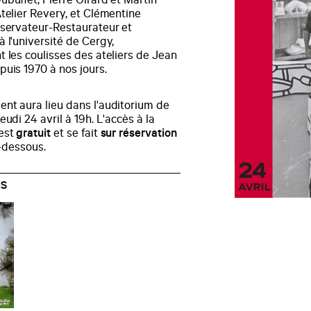
buffet, Pierre Girard et Martin
telier Revery, et Clémentine
nservateur-Restaurateur et
 l'université de Cergy,
 les coulisses des ateliers de Jean
uis 1970 à nos jours.
nt aura lieu dans l'auditorium de
eudi 24 avril à 19h. L'accès à la
est
gratuit
et se fait
sur réservation
i-dessous.
NS