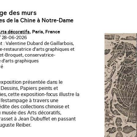
ge des murs
s de la Chine à Notre-Dame
rts décoratifs
, Paris, France
/ 28-06-2026
 : Valentine Dubard de Gaillarbois,
e-restauratrice d'arts graphiques et
t-Broquet, conservatrice-
e d'arts graphiques
ré
xposition présentée dans le
 Dessins, Papiers peints et
s, cette exposition-focus illustre la
 l’estampage à travers une
édite des collections chinoise et
u musée des Arts décoratifs,
asset à Jean Dubuffet en passant
uguste Reiber.