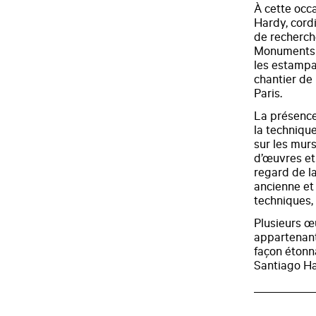
À cette occa
Hardy, cordi
de recherch
Monuments 
les estampag
chantier de
Paris.
La présence
la technique
sur les murs
d’œuvres et 
regard de l
ancienne et
techniques,
Plusieurs œ
appartenant
façon étonn
Santiago Ha