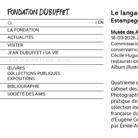
Le langa
Estampage
FR
|
EN
LA FONDATION
Musée des A
ACTUALITÉS
18-03-2026 
Commissariat
VISITER
conservatric
JEAN DUBUFFET I SA VIE
Cécile Hugue
JEAN DUBUFFET I SON OEUVRE
restauratric
Album illust
ŒUVRES
COLLECTIONS PUBLIQUES
EXPOSITIONS
Quatrième e
BIBLIOGRAPHIE
cabinet des
SOCIÉTÉ DES AMIS
Photographie
pratique de
sélection in
française d
d’Eugène Gr
par Émile-A