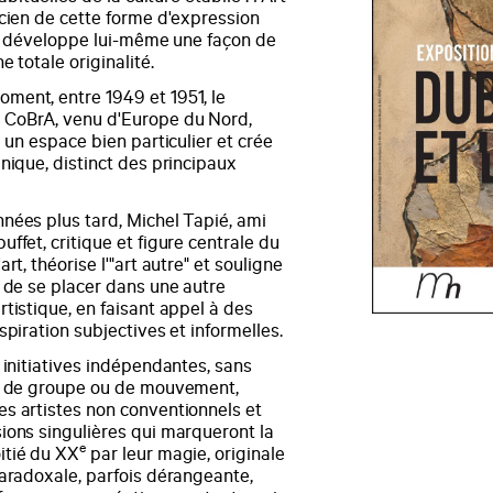
icien de cette forme d'expression
 il développe lui-même une façon de
e totale originalité.
ent, entre 1949 et 1951, le
CoBrA, venu d'Europe du Nord,
i un espace bien particulier et crée
nique, distinct des principaux
nées plus tard, Michel Tapié, ami
ffet, critique et figure centrale du
rt, théorise l'"art autre" et souligne
é de se placer dans une autre
tistique, en faisant appel à des
spiration subjectives et informelles.
 initiatives indépendantes, sans
n de groupe ou de mouvement,
s artistes non conventionnels et
ions singulières qui marqueront la
e
itié du XX
par leur magie, originale
paradoxale, parfois dérangeante,