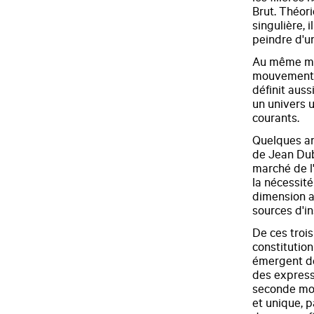
Brut. Théor
singulière,
peindre d'un
Au même mom
mouvement 
définit auss
un univers u
courants.
Quelques an
de Jean Dubu
marché de l'a
la nécessit
dimension ar
sources d'in
De ces trois
constitutio
émergent de
des express
seconde mo
et unique, 