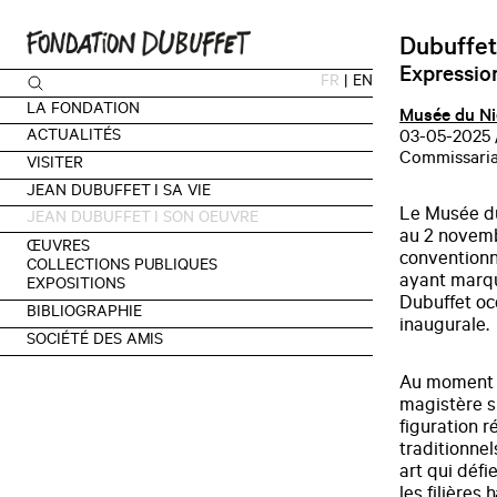
Dubuffet
Expressio
FR
|
EN
LA FONDATION
Musée du Ni
ACTUALITÉS
03-05-2025 
Commissariat
VISITER
JEAN DUBUFFET I SA VIE
Le Musée du
JEAN DUBUFFET I SON OEUVRE
au 2 novemb
ŒUVRES
conventionn
COLLECTIONS PUBLIQUES
ayant marqu
EXPOSITIONS
Dubuffet oc
BIBLIOGRAPHIE
inaugurale.
SOCIÉTÉ DES AMIS
Au moment o
magistère su
figuration ré
traditionnel
art qui défi
les filières 