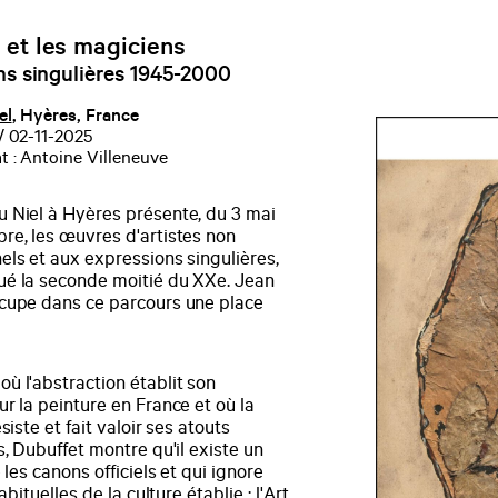
 et les magiciens
ns singulières 1945-2000
el
, Hyères, France
/ 02-11-2025
 : Antoine Villeneuve
 Niel à Hyères présente, du 3 mai
re, les œuvres d'artistes non
els et aux expressions singulières,
é la seconde moitié du XXe. Jean
cupe dans ce parcours une place
ù l'abstraction établit son
r la peinture en France et où la
siste et fait valoir ses atouts
s, Dubuffet montre qu'il existe un
e les canons officiels et qui ignore
habituelles de la culture établie : l'Art