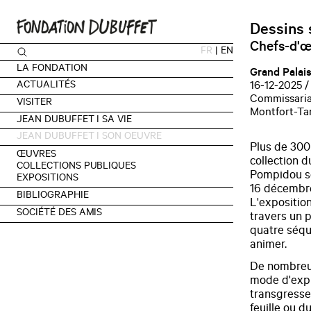
Dessins 
Chefs-d'œ
FR
|
EN
LA FONDATION
Grand Palais
ACTUALITÉS
16-12-2025 /
Commissaria
VISITER
Montfort-Ta
JEAN DUBUFFET I SA VIE
JEAN DUBUFFET I SON OEUVRE
Plus de 300
ŒUVRES
collection 
COLLECTIONS PUBLIQUES
Pompidou so
EXPOSITIONS
16 décembre
BIBLIOGRAPHIE
L'exposition
SOCIÉTÉ DES AMIS
travers un p
quatre séque
animer.
De nombreux
mode d'expr
transgresser
feuille ou d