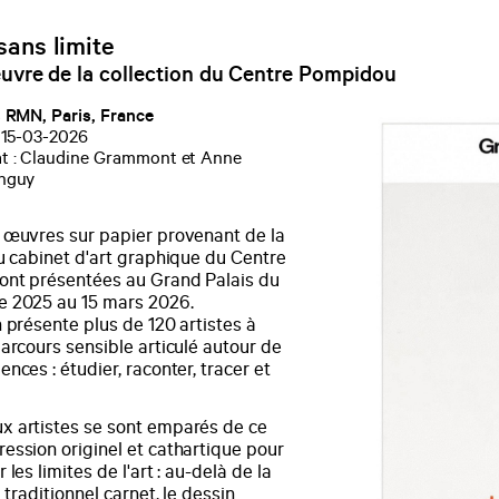
sans limite
uvre de la collection du Centre Pompidou
 RMN, Paris, France
 15-03-2026
t : Claudine Grammont et Anne
nguy
 œuvres sur papier provenant de la
du cabinet d'art graphique du Centre
nt présentées au Grand Palais du
 2025 au 15 mars 2026.
 présente plus de 120 artistes à
arcours sensible articulé autour de
nces : étudier, raconter, tracer et
 artistes se sont emparés de ce
ession originel et cathartique pour
 les limites de l'art : au-delà de la
u traditionnel carnet, le dessin