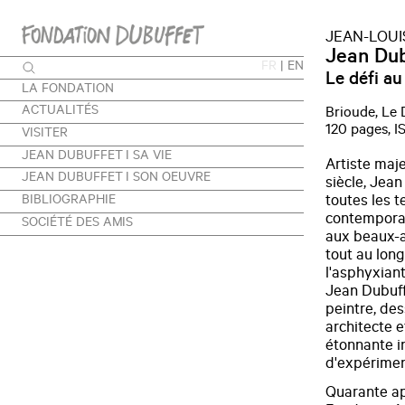
JEAN-LOUI
Jean Dub
FR
|
EN
Le défi au
LA FONDATION
ACTUALITÉS
Brioude, Le
120 pages, 
VISITER
JEAN DUBUFFET I SA VIE
Artiste maj
JEAN DUBUFFET I SON OEUVRE
siècle, Jea
BIBLIOGRAPHIE
toutes les 
contemporain
SOCIÉTÉ DES AMIS
aux beaux-ar
tout au lon
l'asphyxiant
Jean Dubuffe
peintre, des
architecte 
étonnante in
d'expérimen
Quarante apr