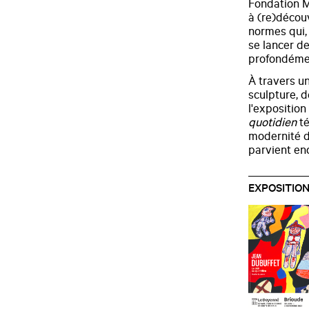
Fondation M
à (re)découv
normes qui,
se lancer d
profondémen
À travers un
sculpture, d
l'exposition
quotidien
té
modernité d
parvient en
EXPOSITIO