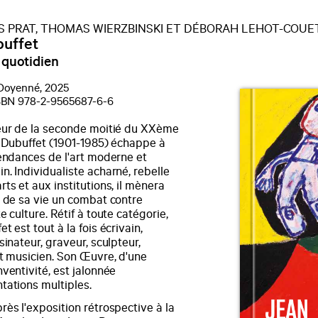
S PRAT, THOMAS WIERZBINSKI ET DÉBORAH LEHOT-COUE
uffet
 quotidien
 Doyenné, 2025
ISBN 978-2-9565687-6-6
eur de la seconde moitié du XXème
n Dubuffet (1901-1985) échappe à
tendances de l'art moderne et
. Individualiste acharné, rebelle
ts et aux institutions, il mènera
g de sa vie un combat contre
e culture. Rétif à toute catégorie,
t est tout à la fois écrivain,
sinateur, graveur, sculpteur,
et musicien. Son Œuvre, d'une
ventivité, est jalonnée
tations multiples.
ès l'exposition rétrospective à la