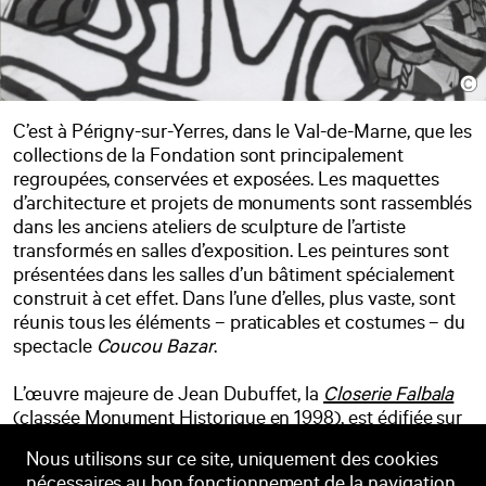
C’est à Périgny-sur-Yerres, dans le Val-de-Marne, que les
collections de la Fondation sont principalement
regroupées, conservées et exposées. Les maquettes
d’architecture et projets de monuments sont rassemblés
dans les anciens ateliers de sculpture de l’artiste
transformés en salles d’exposition. Les peintures sont
présentées dans les salles d’un bâtiment spécialement
construit à cet effet. Dans l’une d’elles, plus vaste, sont
réunis tous les éléments – praticables et costumes – du
spectacle
Coucou Bazar
.
L’œuvre majeure de Jean Dubuffet, la
Closerie Falbala
(classée Monument Historique en 1998), est édifiée sur
un terrain voisin. Au centre se dresse la
Villa Falbala
qui
Nous utilisons sur ce site, uniquement des cookies
abrite le
Cabinet logologique
, raison secrète de cette